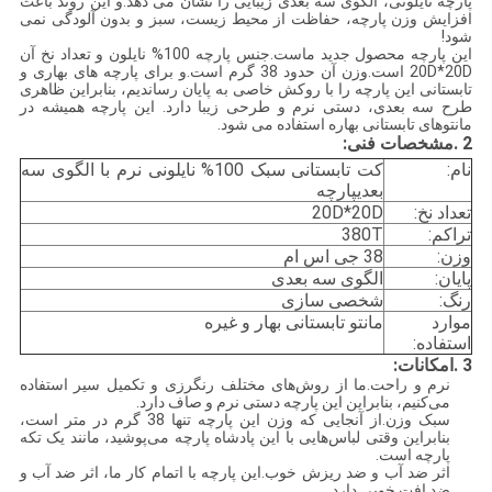
پارچه نایلونی، الگوی سه بعدی زیبایی را نشان می دهد.و این روند باعث
افزایش وزن پارچه، حفاظت از محیط زیست، سبز و بدون آلودگی نمی
شود!
این پارچه محصول جدید ماست.جنس پارچه 100% نایلون و تعداد نخ آن
20D*20D است.وزن آن حدود 38 گرم است.و برای پارچه های بهاری و
تابستانی این پارچه را با روکش خاصی به پایان رساندیم، بنابراین ظاهری
طرح سه بعدی، دستی نرم و طرحی زیبا دارد. این پارچه همیشه در
مانتوهای تابستانی بهاره استفاده می شود.
2 .مشخصات فنی:
نام:
کت تابستانی سبک 100% نایلونی نرم با الگوی سه
بعدی
پارچه
تعداد نخ:
20D*20D
تراکم:
380T
وزن:
38 جی اس ام
پایان:
الگوی سه بعدی
رنگ:
شخصی سازی
موارد
مانتو تابستانی بهار و غیره
استفاده:
3 .
امکانات:
نرم و راحت.ما از روش‌های مختلف رنگرزی و تکمیل سیر استفاده
می‌کنیم، بنابراین این پارچه دستی نرم و صاف دارد.
سبک وزن.از آنجایی که وزن این پارچه تنها 38 گرم در متر است،
بنابراین وقتی لباس‌هایی با این پادشاه پارچه می‌پوشید، مانند یک تکه
پارچه است.
اثر ضد آب و ضد ریزش خوب.این پارچه با اتمام کار ما، اثر ضد آب و
ضد افت خوبی دارد.