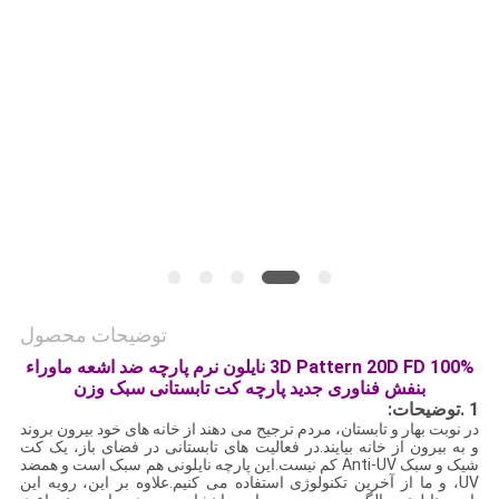
نقشه
سایت
PRIVACY
POLICY
توضیحات محصول
3D Pattern 20D FD 100% نایلون نرم پارچه ضد اشعه ماوراء
بنفش فناوری جدید پارچه کت تابستانی سبک وزن
1 .توضیحات:
در نوبت بهار و تابستان، مردم ترجیح می دهند از خانه های خود بیرون بروند
و به بیرون از خانه بیایند.در فعالیت های تابستانی در فضای باز، یک کت
شیک و سبک Anti-UV کم نیست.این پارچه نایلونی هم سبک است و هم
ضد
UV
، و ما از آخرین تکنولوژی استفاده می کنیم.علاوه بر این، رویه این