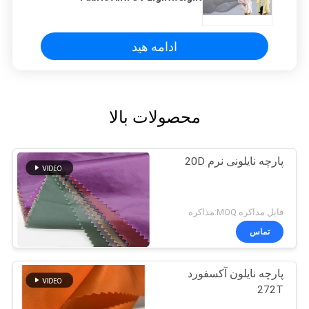
ادامه هید
محصولات بالا
پارچه نایلونی نرم 20D
قابل مذاکره MOQ:مذاکره
تماس
پارچه نایلون آکسفورد
272T