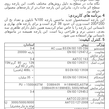
نگاه مات در سطح.به دلیل روش‌های مختلف بافت، این پارچه روی
سطح اثر مات دارد، بنابراین این پارچه جذاب‌تر از پارچه‌های معمولی
خواهد بود.
4 .برنامه های کاربردی:
این پارچه است
محصول جدید ماجنس پارچه 100% نایلون و تعداد نخ آن
20D*20D است.وزن آن حدود 38 گرم است.و برای پارچه های بهاری و
تابستانی این پارچه را با خاص تمام کردیم
به همین دلیل دارای ظاهری سه
بعدی، دستی نرم و طراحی زیبا است. این پارچه همیشه در مانتوهای
تابستانی بهار استفاده می شود.
.
5 .کنترل کیفیت
:
ویژگی
روش
استاندارد
شستشو
BS EN ISO 105 C06 تست AC
3-4
مقاومت در
EN ISO 12947-2
پارچه 20000r
برابر سایش
انتقال رنگ
AATCC 163
3-4
قدرت اشک
EN ISO 13937-1
12N زیر 80 گرم؛15N
بالاتر از 80 گرم
قدرت
BS EN ISO 13938
＞ 40BL (بافتنی)
ترکیدن
استحکام
BS EN ISO 13934-2
＞ 35 میلیارد
کششی
مقاومت در
ASTM D3884-09 H-18WHEELASTM
PU ＞1500r
برابر سایش
D3884-09 H-18WHEEL 500G/Wheel
مقاومت
EN ISO 12945-2
3-4
پیلینگ
آب گریزی
AATCC-22-2010
مقاومت آب
AATCC-127-2008
3000/5000/8000 (با
توجه به نیاز مشتری)