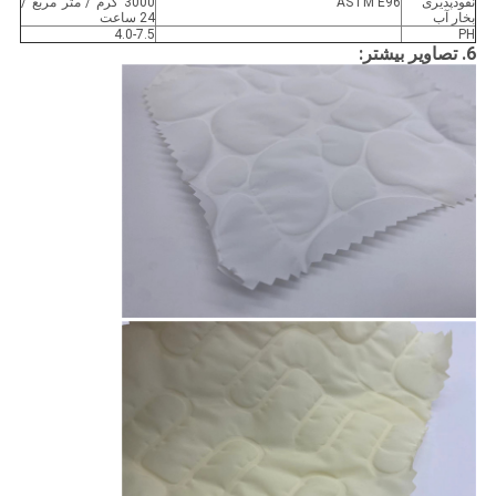
نفوذپذیری
ASTM E96
3000 گرم / متر مربع /
بخار آب
24 ساعت
4.0-7.5
PH
6. تصاویر بیشتر: