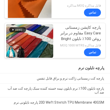
قابل مذاکره MOQ:مذاکره
تماس
پارچه کاپشن زمستانی
Easy Care مقاوم در برابر
روغن 100٪ نایلون Bright
PU
قابل مذاکره MOQ:1000 MTRS
تماس
پارچه نایلون نرم
پارچه کت زمستانی ژاکت نرم و براق قابل تنفس
پارچه نایلون 100٪ نرم نایلون نیمه خسته کننده سبک پارچه کت ضد آب
ضد آب
20D Weft Stretch TPU Membrane 40GSM پارچه نایلونی نرم