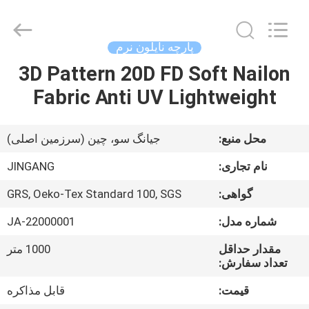
2026
Suzhou
Jingang
Textile
Co.,Ltd.
پارچه نایلون نرم
All
Rights
3D Pattern 20D FD Soft Nailon
خانه
Reserved.
Fabric Anti UV Lightweight
محصولات
محل منبع:
جیانگ سو، چین (سرزمین اصلی)
درباره
نام تجاری:
JINGANG
ما
گواهی:
GRS, Oeko-Tex Standard 100, SGS
شماره مدل:
JA-22000001
تور
کارخانه
مقدار حداقل
1000 متر
تعداد سفارش:
قیمت:
قابل مذاکره
کنترل