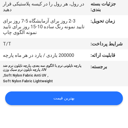
کیفیت
جزئیات بسته
در رول، هر رول را در کیسه پلاستیکی قرار
بندی:
دهید
با
زمان تحویل:
2-3 روز برای آزمایشگاه 5-7 روز برای
تایید نمونه رنگ ساده 10-15 روز برای تایید
ما
نمونه الگوی چاپ
تماس
شرایط پرداخت:
T/T
بگیرید
قابلیت ارائه:
200000 یاردی / یارد در هر ماه پارچه
برجسته:
پارچه نایلونی نرم با الگوی سه بعدی، پارچه نایلون نرم ضد
اخبار
UV، پارچه نایلون نرم سبک وزن
,
,
Soft Nylon Fabric Anti UV
Soft Nylon Fabric Lightweight
موارد
بهترین قیمت
COMPANY
NEWS