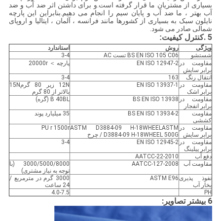
بسیاری از مشتریان ما قرار گرفته است.و برای داشتن اثر ضد آب و ضد
آب بهتر ، ما ضد آب و پایان سیم را انجام می دهیم.بنابراین این پارچه
نایلون سبک به بسیاری از کشورها مانند فرانسه ، آلمان ، ایتالیا و اروپای
شمالی صادر می شود.
5
.کنترل کیفیت
:
ویژگی
روش
استاندارد
شستشو
BS EN ISO 105 C06 تست AC
3-4
مقاومت در
EN ISO 12947-2
پارچه ＞ 20000r
برابر سایش
انتقال رنگ
163
3-4
مقاومت در
EN ISO 13937-1
12N زیر 80 گرم15N
برابر اشک
بالاتر از 80 گرم
مقاومت در
BS EN ISO 13938
B 40BL (گره)
برابر انفجار
مقاومت
BS EN ISO 13934-2
35 میلیارد پوند
کششی
مقاومت در
ASTM D3884-09 H-18WHEELASTM
PU r 1500r
برابر سایش
D3884-09 H-18WHEEL 500G / چرخ
مقاومت در
EN ISO 12945-2
3-4
برابر پیلینگ
دفع آب
AATCC-22-2010
مقاومت آب
AATCC-127-2008
3000/5000/8000 (با
توجه به نیاز مشتری)
نفوذ پذیری
ASTM E96
3000 گرم در مترمربع /
بخار آب
24 ساعت
4.0-7.5
PH
6 بیشتر تصاویر: