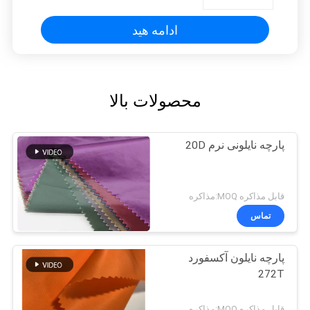
ادامه هید
محصولات بالا
پارچه نایلونی نرم 20D
قابل مذاکره MOQ:مذاکره
تماس
پارچه نایلون آکسفورد
272T
قابل مذاکره MOQ:مذاکره