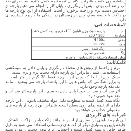
استفاده می کنیم ، بنابراین نگاه آن نیمه نیمه کسل کننده است.برای ضد
آب و ضد آب بودن ، پس از رنگرزی ، پایان کار را انجام می دهیم.پارچه از
احساس دست نرم و راحت برخوردار است. استفاده از این نوع پارچه ها
در ژاکت یا جلیقه سبک وزن در زمستان در زندگی ما کاربرد گسترده ای
دارد.
2مشخصات فنی:
نام:
پارچه سبک وزن نایلون 100٪ نرم و نیمه کسل کننده
تعداد نخ:
20D * 20D
محتوا:
100٪ N
وزن:
38GSM
پایان:
رنگ شده ، سیر
رنگ:
شخصی سازی
موارد استفاده:
جلیقه ، ژاکت پایین ، و غیره
3امکانات:
نرم و راحتما از روش های مختلف رنگرزی و پایان دادن به سیمکشی
استفاده می کنیم ، بنابراین این پارچه دارای دست نرم و نرم است.
سبک وزن.از آنجا که وزن این پارچه فقط 38 گرم در متر است ،
بنابراین هنگامی که لباس هایی با این پادشاه پارچه می پوشید ، مانند
یک تکه پارچه وجود دارد.
اثر ضد آب و ضد آب خوببا پایان دادن به سیم ، این پارچه اثر ضد آب و
ضد نفوذ خوبی دارد.
نگاه نیمه کسل کننده به سطح.به دلیل مواد مختلف نایلونی ، این پارچه
دارای اثر نیمه نمای روی سطح است. بنابراین این پارچه از پارچه های
معمولی جذاب تر خواهد بود.
4برنامه های کاربردی:
این پارچه نایلونی در بسیاری از لباس ها مانند ژاکت پایین ، ژاکت بالشتک ،
جلیقه پایین و بسیاری دیگر از کت های زمستانی استفاده می شود.به دلیل
ظاهر خاص و نیمه کسل کننده و احساس نرم بودن دست ، مورد پسند