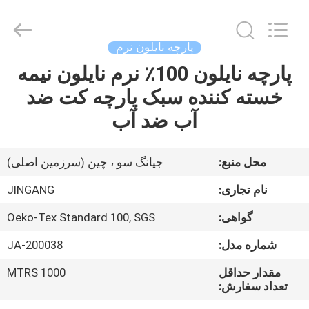
2025
Suzhou
Jingang
Textile
Co.,Ltd.
پارچه نایلون نرم
All
Rights
پارچه نایلون 100٪ نرم نایلون نیمه
خانه
Reserved.
خسته کننده سبک پارچه کت ضد
محصولات
آب ضد آب
درباره
محل منبع:
جیانگ سو ، چین (سرزمین اصلی)
ما
نام تجاری:
JINGANG
گواهی:
Oeko-Tex Standard 100, SGS
تور
شماره مدل:
JA-200038
کارخانه
مقدار حداقل
1000 MTRS
تعداد سفارش:
کنترل