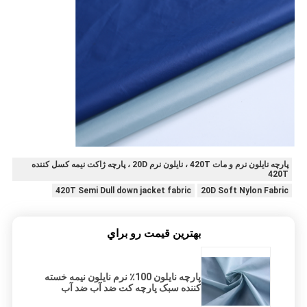
پارچه نایلون نرم و مات 420T ، نایلون نرم 20D ، پارچه ژاکت نیمه کسل کننده
420T
420T Semi Dull down jacket fabric
20D Soft Nylon Fabric
بهترين قيمت رو براي
پارچه نایلون 100٪ نرم نایلون نیمه خسته
کننده سبک پارچه کت ضد آب ضد آب