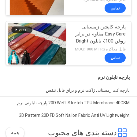
تماس
پارچه کاپشن زمستانی
Easy Care مقاوم در برابر
روغن 100٪ نایلون Bright
PU
قابل مذاکره MOQ:1000 MTRS
تماس
پارچه نایلون نرم
پارچه کت زمستانی ژاکت نرم و براق قابل تنفس
20D Weft Stretch TPU Membrane 40GSM پارچه نایلونی نرم
3D Pattern 20D FD Soft Nailon Fabric Anti UV Lightweight
دسته بندی های محبوب
همه