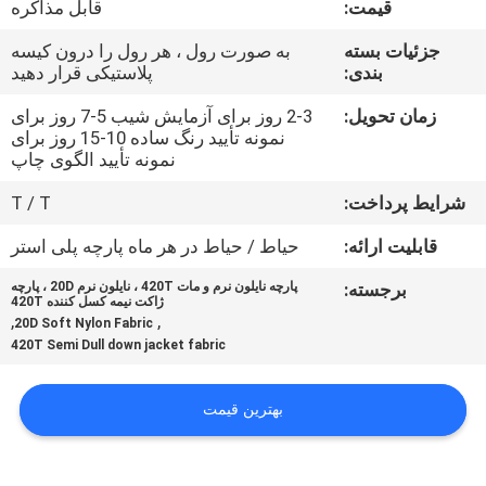
قیمت:
قابل مذاکره
کیفیت
جزئیات بسته
به صورت رول ، هر رول را درون کیسه
بندی:
پلاستیکی قرار دهید
با
ما
زمان تحویل:
2-3 روز برای آزمایش شیب 5-7 روز برای
نمونه تأیید رنگ ساده 10-15 روز برای
تماس
نمونه تأیید الگوی چاپ
بگیرید
شرایط پرداخت:
T / T
قابلیت ارائه:
حیاط / حیاط در هر ماه پارچه پلی استر
اخبار
برجسته:
پارچه نایلون نرم و مات 420T ، نایلون نرم 20D ، پارچه
ژاکت نیمه کسل کننده 420T
,
,
20D Soft Nylon Fabric
موارد
420T Semi Dull down jacket fabric
COMPANY
بهترین قیمت
NEWS