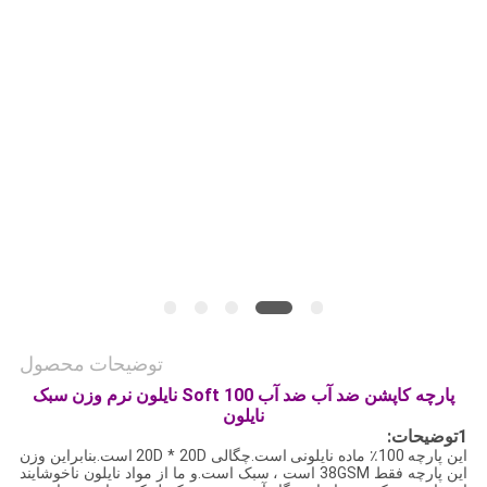
نقشه
سایت
PRIVACY
POLICY
توضیحات محصول
پارچه کاپشن ضد آب ضد آب 100 Soft نایلون نرم وزن سبک
نایلون
1توضیحات:
این پارچه 100٪ ماده نایلونی است.چگالی 20D * 20D است.بنابراین وزن
این پارچه فقط 38GSM است ، سبک است.و ما از مواد نایلون ناخوشایند