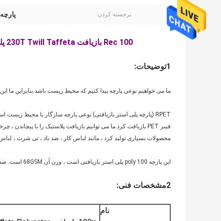
پارچه PET بازیافتی 30T
برجسته کردن:
100 Rec بازیافت 230T Twill Taffeta پلی استر پارچه ضد پارچه پوشش پارچه قابل بازیافت کیسه
1توضیحات:
ما می خواهیم نوعی پارچه پیدا کنیم که محیط زیست باشد.بنابراین ما این پارچه 100٪ پلی استر را که از بطری های پلاستیکی بازیافت می شود ، تو
فیبر PET بازیافت کرد.ما می توانیم بازیافت پلاستیک را با پیچاندن 
محصولات بسیاری تولید کرد ، مانند لباس کار ، ضد باد ، تی شرت ، لباس 
این پارچه 100 poly پلی استر بازیافتی است ، وزن آن 68GSM است. ضد پارگی و دوام است و برای تولید لباس و کیف و آستین و کیف خرید بسیار مناسب است.
2مشخصات فنی
:
نام