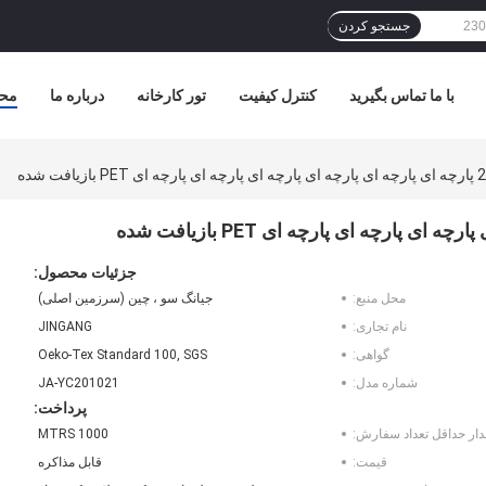
جستجو کردن
با ما تماس بگیرید
کنترل کیفیت
تور کارخانه
درباره ما
مح
ت شده
جزئیات محصول:
محل منبع:
جیانگ سو ، چین (سرزمین اصلی)
نام تجاری:
JINGANG
گواهی:
Oeko-Tex Standard 100, SGS
شماره مدل:
JA-YC201021
پرداخت:
دار حداقل تعداد سفارش:
1000 MTRS
قیمت:
قابل مذاکره