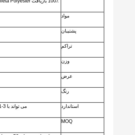
100٪ بازیافت 230T Twill Taffeta Polyester پارچه لباس پارچه ای ضد آفتاب
مواد
پشتیبان
تراکم
وزن
عرض
رنگ
استاندارد
می تواند با REACH ، ROHS ، EN71-3 مطابقت داشته باشد
MOQ