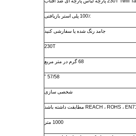
100٪ پلی استر بازیافتی
جامد رنگ شده یا سفارشی کنید
230T
68 گرم در متر مربع
57/58 "
شخصی سازی
1000 متر