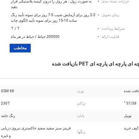
جزئیات بسته بندی:
به صورت رول ، هر رول را درون کیسه پلاستیکی قرار
دهید
زمان تحویل:
2-3 روز برای آزمایش شیب 5-7 روز برای نمونه تأیید رنگ
ساده 10-15 روز برای نمونه تأیید الگوی چاپ
شرایط پرداخت:
T / T
قابلیت ارائه:
200000 حیاط / حیاط در هر ماه
مخاطب
وزن:
68 GSM
57/58 ''
تراکم:
230T
توییل
پایان:
رنگ جامد
قرمز سبز سفید سفید خاکستری نیروی دریایی
رنگها:
و غیره