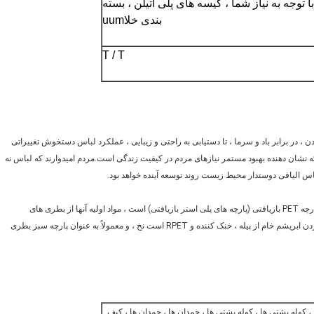
ه عنوان 50 متر یا با توجه به نیاز شما ، کیسه های پلی اتیلن ، بسته
بندی خلاuum
T / T
ندن بدن ، در برابر باد و سرما ، تا دستیابی به راحتی و زیبایی ، عملکرد لباس دستخوش تغییراتی
ه نشان دهنده بهبود مستمر نیازهای مردم در کیفیت زندگی است.مردم امیدوارند که لباس نه
اس الیافی دوستدار محیط زیست روند توسعه آینده خواهد بود.
پارچه های RPET نوع جدیدی از پارچه های بازیافتی است ، نام کامل آن پارچه PET بازیافتی (پارچه های پلی استر بازیافتی) است ، مواد اولیه آنها از بطری های
پلاستیکی بازیافتی پس از بررسی محصول ، جداسازی ، تقسیم ، حلقه کردن ابریشم خام از پیله ، خنک کننده و RPET است نخ ، و معمولاً به عنوان پارچه سبز بطری
 ، کوله پشتی ها ، کوله پشتی ها ، چمدان ها ، چمدان ها ، کیف