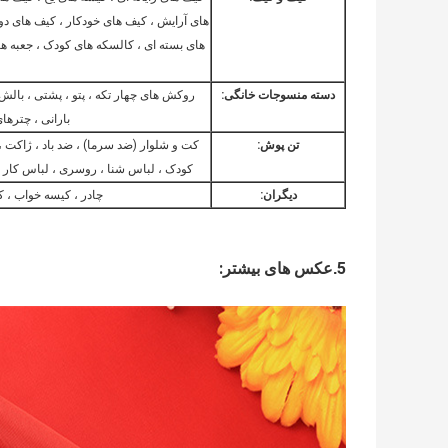
های آرایش ، کیف های خودکار ، کیف های دو
های بسته ای ، کالسکه های کودک ، جعبه ه
دسته منسوجات خانگی:
روکش های چهار تکه ، پتو ، پشتی ، بالش ،
بارانی ، چترهای
تن پوش:
کت و شلوار (ضد سرما) ، ضد باد ، ژاکت 
کودک ، لباس شنا ، روسری ، لباس کار ،
دیگران:
چادر ، کیسه خواب ، 
:
5
.
عکس های بیشتر