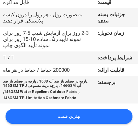
قیمت:
قابل مذاکره
کیفیت
جزئیات بسته
به صورت رول ، هر رول را درون کیسه
بندی:
پلاستیکی قرار دهید
با
ما
زمان تحویل:
2-3 روز برای آزمایش شیب 5-7 روز برای
نمونه تأیید رنگ ساده 10-15 روز برای
تماس
نمونه تأیید الگوی چاپ
بگیرید
شرایط پرداخت:
T / T
قابلیت ارائه:
200000 حیاط / حیاط در هر ماه
اخبار
برجسته:
پارچه در فضای باز ضد آب 160D ، پارچه در فضای باز ضد
آب 146GSM ، پارچه ترمه مصنوعی 146GSM TPU
,
,
146GSM Water Repellent Outdoor Fabric
موارد
146GSM TPU Imitation Cashmere Fabric
COMPANY
بهترین قیمت
NEWS