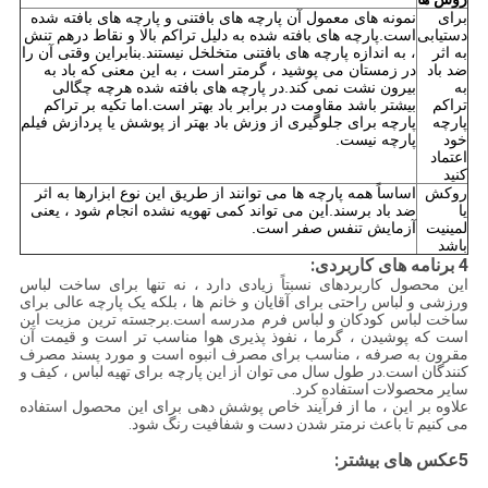
برای
نمونه های معمول آن پارچه های بافتنی و پارچه های بافته شده
دستیابی
است.پارچه های بافته شده به دلیل تراکم بالا و نقاط درهم تنش
به اثر
، به اندازه پارچه های بافتنی متخلخل نیستند.بنابراین وقتی آن را
ضد باد
در زمستان می پوشید ، گرمتر است ، به این معنی که باد به
به
بیرون نشت نمی کند.در پارچه های بافته شده هرچه چگالی
تراکم
بیشتر باشد مقاومت در برابر باد بهتر است.اما تکیه بر تراکم
پارچه
پارچه برای جلوگیری از وزش باد بهتر از پوشش یا پردازش فیلم
خود
پارچه نیست.
اعتماد
کنید
روکش
اساساً همه پارچه ها می توانند از طریق این نوع ابزارها به اثر
یا
ضد باد برسند.این می تواند کمی تهویه نشده انجام شود ، یعنی
لمینیت
آزمایش تنفس صفر است.
باشد
4
برنامه های کاربردی:
این محصول کاربردهای نسبتاً زیادی دارد ، نه تنها برای ساخت لباس
ورزشی و لباس راحتی برای آقایان و خانم ها ، بلکه یک پارچه عالی برای
ساخت لباس کودکان و لباس فرم مدرسه است.برجسته ترین مزیت این
است که پوشیدن ، گرما ، نفوذ پذیری هوا مناسب تر است و قیمت آن
مقرون به صرفه ، مناسب برای مصرف انبوه است و مورد پسند مصرف
کنندگان است.در طول سال می توان از این پارچه برای تهیه لباس ، کیف و
سایر محصولات استفاده کرد.
علاوه بر این ، ما از فرآیند خاص پوشش دهی برای این محصول استفاده
می کنیم تا باعث نرمتر شدن دست و شفافیت رنگ شود.
:
5
عکس های بیشتر