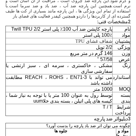
و گرم شود.این پارچه ضد چروک است ، مراقبت از آن آسان است و
نرم است.همچنین این پارچه ضد آب ، ضد باد و ضد سرما است.با
استفاده از تمام این ویژگی ها ، این پارچه مانند بسیاری از کت ها طیف
گسترده ای از کاربردها را دارد
و همچنین کیف
در فعالیت های فضای باز
2
مشخصات فنی:
نام
پارچه کاپشن ضد آب 100٪ پلی استر 2/2 Twill TPU
مواد
100٪ پلی استر
پشتیبان
شفاف
غشای TPU
ویژگی
2/2 تویل
وزن
146 گرم در متر مربع
عرض
57/58 "
رنگ
مشکی ، خاکستری ، سرمه ای ، سبز ارتشی یا
سفارشی سازی
استاندارد
می تواند با REACH ، ROHS ، EN71-3 مطابقت
داشته باشد
MOQ
1000 متر
بسته
توسط رول به عنوان 100 متر یا با توجه به نیاز شما ،
بندی
کیسه های پلی اتیلن ، بسته بندی خلاuum
شرایط
T / T
پرداخت
3
دبلیو
اثر ضد پارچه
چگونه می توان اثر ضد باد پارچه را بدست آورد؟
مواد و
جلوه ها
روش ها