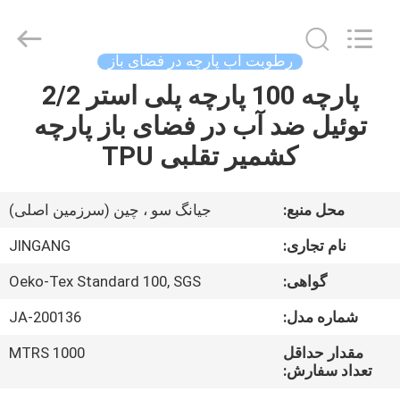
2025
Suzhou
Jingang
Textile
Co.,Ltd.
رطوبت آب پارچه در فضای باز
All
Rights
پارچه 100 پارچه پلی استر 2/2
خانه
Reserved.
توئیل ضد آب در فضای باز پارچه
محصولات
کشمیر تقلبی TPU
درباره
محل منبع:
جیانگ سو ، چین (سرزمین اصلی)
ما
نام تجاری:
JINGANG
گواهی:
Oeko-Tex Standard 100, SGS
تور
شماره مدل:
JA-200136
کارخانه
مقدار حداقل
1000 MTRS
تعداد سفارش:
کنترل