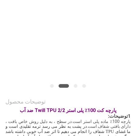
نقشه
سایت
PRIVACY
POLICY
توضیحات محصول
پارچه کت 100٪ پلی استر 2/2 Twill TPU ضد آب
1توضیحات:
پارچه 100٪ ماده پلی استر است.در سطح ، به دلیل روش خاص بافت ،
دارای بافتی شفاف است.
در پشت به نظر می رسد ترمه تقلیدی است و
ما غشای TPU شفاف را انجام می دهیم تا اثر ضد آب خوبی داشته باشد