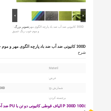
300D کاتیونی ضد آب ضد باد پارچه الگوی مهر
تصویر بزرگ :
و موم خوب رنگ عمیق
300D کاتیونی ضد آب ضد باد پارچه الگوی مهر و موم خوب رنگ عمیق
شرح
Materil:
عرض:
شمارش نخ:
300D
برجسته کردن:
100٪ P 300D الیاف قوطی کاتیونی دو تن با PU ضد آب برای پوشیدن لباس ورزشی