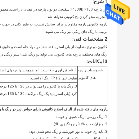
1
شرح:
منجر به محو کردن نخ کتیونی نخواهد شد.
پارچه کاتیونی پارچه مقاوم در برابر سایش نیست، به طور کلی در جهت ط
ترتیب با رنگ های رنگی نیز رنگ می شوند.
2
مشخصات فنی:
کاتیون دو نوع متفاوت از پلی استر بافته شده در مواد خام است و حاوی ف
رنگ های مختلف، پارچه های کاتیونی می تواند دو رنگ، پلی استر رنگی در 
3
امکانات:
خصوصیات پارچه
1. نام فن آوری بالا است، اما همچنین پارچه پلی استر است.
های کاتیونی
تفاوت تنها 2.The رنگ او است.
3. رنگ پا
کرد (پلی
.
پارچه های بافته شده از الیاف اصلاح کاتیونی دارای خواص زیر در رنگ با 
1. رنگ روشن، رنگ عمیق و خوب؛
2. میزان جذب بالا (نرخ رنگرزی بالا)؛
3. پایداری خوب به نور خورشید و رنگ محو شدن دود؛