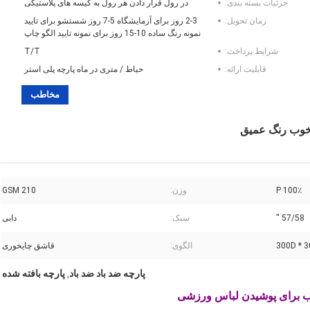
جزئیات بسته بندی:
در رول قرار دادن هر رول به کیسه های پلاستیکی
زمان تحویل:
2-3 روز برای آزمایشگاه 5-7 روز شستشو برای تایید
نمونه رنگ ساده 10-15 روز برای نمونه تایید الگو چاپ
شرایط پرداخت:
T/T
قابلیت ارائه:
حیاط / متری در ماه پارچه پلی استر
مخاطب
100٪ P
وزن:
210 GSM
57/58 ''
سبک:
دابی
300D * 
الگوی:
قاشق چایخوری
پارچه ضد باد ضد باد
پارچه بافته شده
,