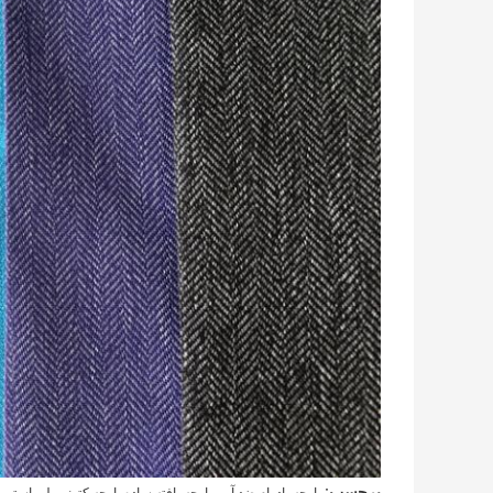
,
,
برچسب:
پارچه بادوام ضد آب
پارچه بافته ساده,پارچه کتونی پلی استر