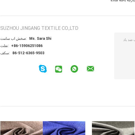
SUZHOU JINGANG TEXTILE CO.,LTD
Ms. Sara Shi
تماس با شخص:
+86-15906251086
تلفن:
86-512-6365-9503
فکس: