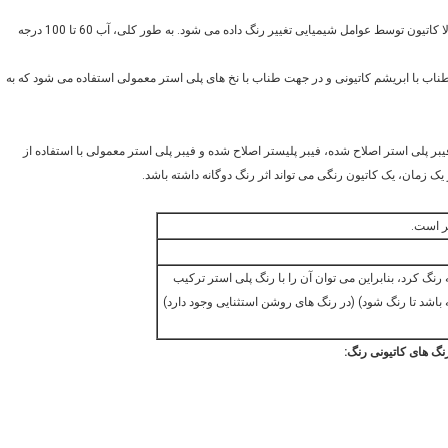
این پارچه 100٪ P 300D اسفنجی دو تون پارچه در فضای باز است. معمولا کاتیون توسط عوامل شیمیایی تغییر رنگ داده می شود. به طور کلی، آب 60 تا 100 درجه
ناب با ابریشم کاتیونی و در جهت طناب با نخ های پلی استر معمولی استفاده می شود که به
یبر پلی استر اصلاح شده، فیبر پلیستر اصلاح شده و فیبر پلی استر معمولی با استفاده از
یک زمان، یک کاتیون رنگی می تواند اثر رنگ دوگانه داشته باشد.
یه یا کاتیون را می توان در 120 تا 125 درجه رنگ کرد، بنابراین می توان آن را با رنگ پلی استر ترکیب
 استر باید یک رنگ پراکنده 130 تا 135 درجه باشد تا رنگ شود) (در رنگ های روشن استثنایی وجود دارد)
رنگ های کاتیونی رنگ: