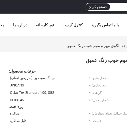
جستجو کردن
با ما تماس بگیرید
کنترل کیفیت
تور کارخانه
درباره ما
مح
جزئیات محصول:
محل منبع:
جیانگ سو، چین (سرزمین اصلی)
نام تجاری:
JINGANG
گواهی:
Oeko-Tex Standard 100, SGS
شماره مدل:
HF83146
پرداخت:
دار حداقل تعداد سفارش:
مذاکره
قیمت:
قابل مذاکره