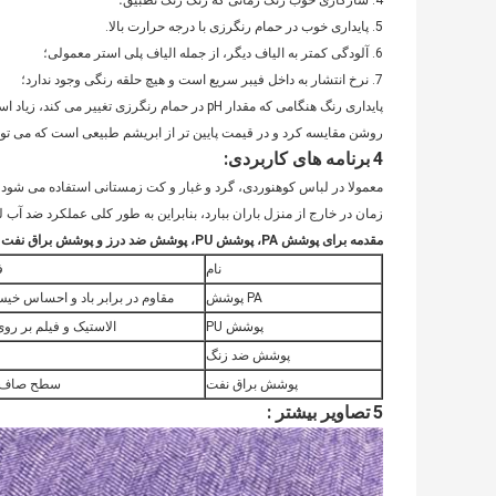
4. سازگاری خوب رنگ زمانی که رنگ رنگ تطبیق؛
5. پایداری خوب در حمام رنگرزی با درجه حرارت بالا.
6. آلودگی کمتر به الیاف دیگر، از جمله الیاف پلی استر معمولی؛
7. نرخ انتشار به داخل فیبر سریع است و هیچ حلقه رنگی وجود ندارد؛
پایداری رنگ هنگامی که مقدار pH در حمام رنگرزی ت
روشن مقایسه کرد و در قیمت پایین تر از ابریشم طبیعی است که می تواند 
4
برنامه های کاربردی:
معمولا در لباس کوهنوردی، گرد و غبار و کت زمستانی استفاده می شود،
زمان در خارج از منزل باران ببارد، بنابراین به طور کلی عملکرد ضد آب ل
مقدمه برای پوشش PA، پوشش PU، پوشش ضد درز و پوشش براق نفت
نام
ف
PA پوشش
مقاوم در برابر باد و احساس خ
پوشش PU
الاستیک و فیلم بر ر
پوشش ضد زنگ
پوشش براق نفت
سطح صاف و
:
5
تصاویر بیشتر